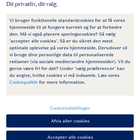
Service
Generelt
Følg os
facebook
instagram
Tilmeld dig vores nyhedsbrev
Vilkår og betingelser
Privativspolitik
© 2026 Landal