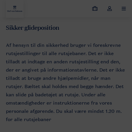
Mine
Toggle
MEN
bookinger
the
my
Sikker glideposition
Hof van Saksen
Opdag ferieparken
Bademuligheder
Regl
account
dropdown
Af hensyn til din sikkerhed bruger vi foreskrevne
rutsjestillinger til alle rutsjebaner. Det er ikke
tilladt at indtage en anden rutsjestilling end den,
der er angivet på informationstavlerne. Det er ikke
tilladt at bruge andre hjælpemidler, når man
rutsjer. Bæltet skal holdes med begge hænder. Det
kan slide på badetøjet at rutsje. Under alle
omstændigheder er instruktionerne fra vores
personale afgørende. Du skal være mindst 1.20 m.
for alle rutsjebaner