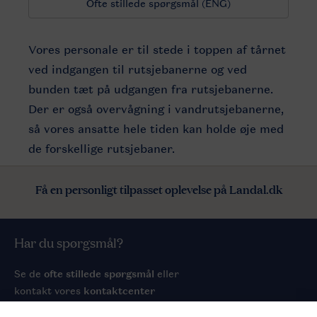
Ofte stillede spørgsmål (ENG)
Vores personale er til stede i toppen af tårnet
ved indgangen til rutsjebanerne og ved
bunden tæt på udgangen fra rutsjebanerne.
Der er også overvågning i vandrutsjebanerne,
så vores ansatte hele tiden kan holde øje med
de forskellige rutsjebaner.
Få en personligt tilpasset oplevelse på Landal.dk
Har du spørgsmål?
Se de
ofte stillede spørgsmål
eller
kontakt vores
kontaktcenter