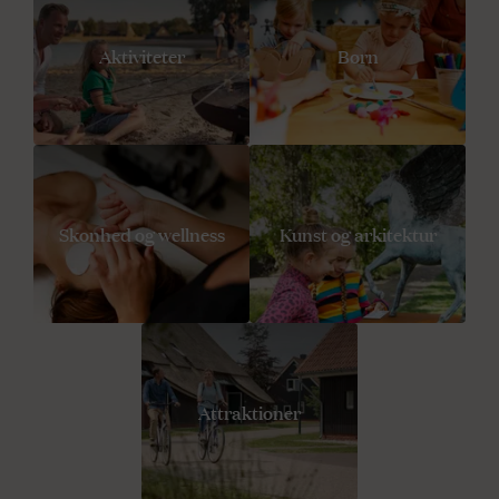
Aktiviteter
Børn
Skonhed og wellness
Kunst og arkitektur
Attraktioner