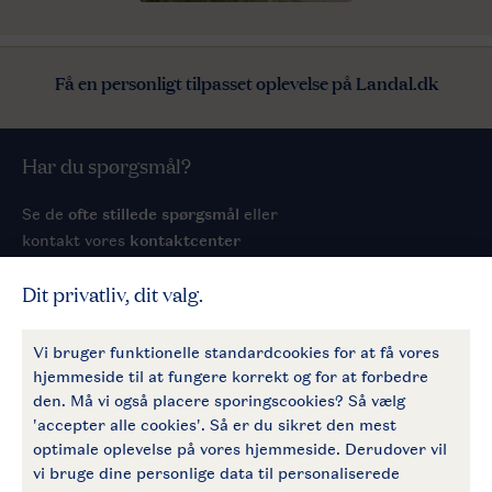
Få en personligt tilpasset oplevelse på Landal.dk
Har du spørgsmål?
Se de
ofte stillede spørgsmål
eller
kontakt vores
kontaktcenter
Service
Generelt
Følg os