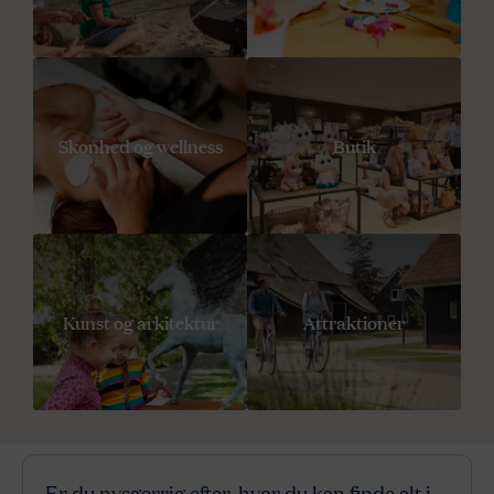
Skonhed og wellness
Butik
Kunst og arkitektur
Attraktioner
Er du nysgerrig efter, hvor du kan finde alt i