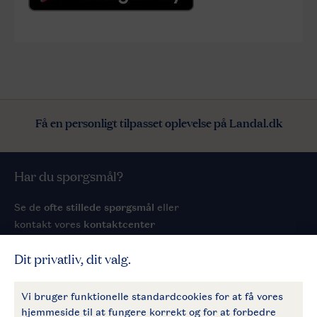
Få en personligt tilpasset oplevelse på Landal.dk
Har du spørgsmål?
Se de
ofte stillede spørgsmål
eller
kontakt vores
kontaktcenter
Service
Generelt