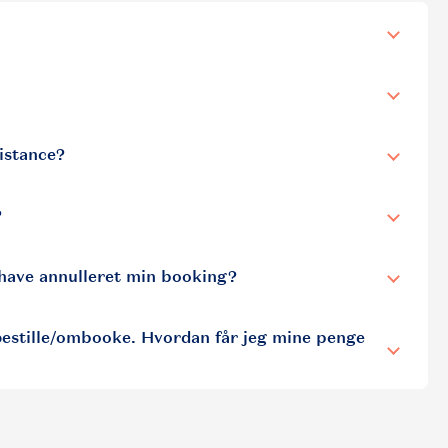
istance?
?
t have annulleret min booking?
bestille/ombooke. Hvordan får jeg mine penge