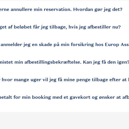
gerne annullere min reservation. Hvordan gør jeg det?
t af beløbet får jeg tilbage, hvis jeg afbestiller nu?
anmelder jeg en skade på min forsikring hos Europ Ass
mistet min afbestillingsbekræftelse. Kan jeg få den igen
r hvor mange uger vil jeg få mine penge tilbage efter a
betalt for min booking med et gavekort og ønsker at af