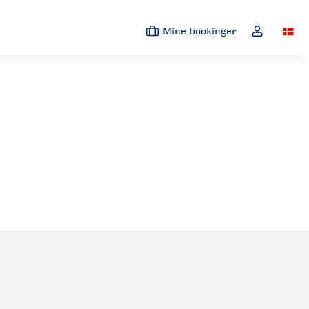
Mine bookinger
Switc
Toggle the 