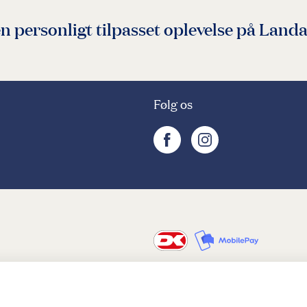
en personligt tilpasset oplevelse på Landa
Følg os
facebook
instagram