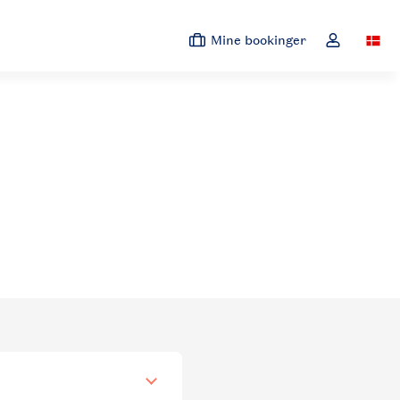
Mine bookinger
Switc
Toggle the 