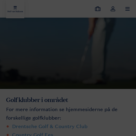
Mine
Toggle
MEN
bookinger
the
my
Hof van Saksen
Opdag ferieparken
Attraktioner
Golf
account
dropdown
Golf klubber i området
For mere information se hjemmesiderne på de
forskellige golfklubber:
Drentsche Golf & Country Club
Country Golf Ees