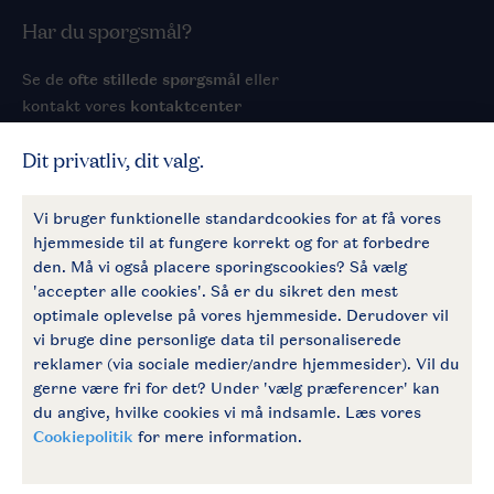
Har du spørgsmål?
Se de
ofte stillede spørgsmål
eller
kontakt vores
kontaktcenter
Service
Generelt
Følg os
facebook
instagram
Tilmeld dig vores nyhedsbrev